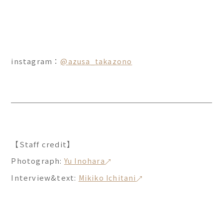
instagram：
@azusa_takazono
【Staff credit】
Photograph:
Yu Inohara
Interview&text:
Mikiko Ichitani