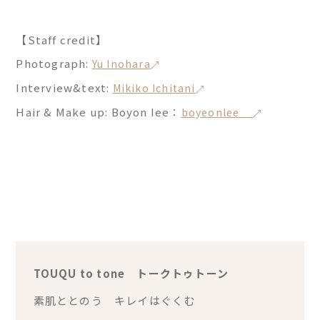
【Staff credit】
Photograph:
Yu Inohara
Interview&text:
Mikiko Ichitani
Hair & Make up: Boyon Iee：
boyeonlee__
TOUQU to tone トークトゥトーン
素肌ととのう キレイはぐくむ