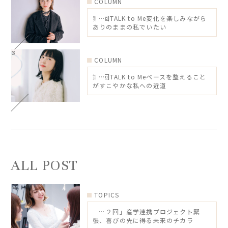
COLUMN
第5回TALK to Me変化を楽しみながら
ありのままの私でいたい
COLUMN
第4回TALK to Meベースを整えること
がすこやかな私への近道
ALL POST
TOPICS
「第２回」産学連携プロジェクト緊
張、喜びの先に得る未来のチカラ