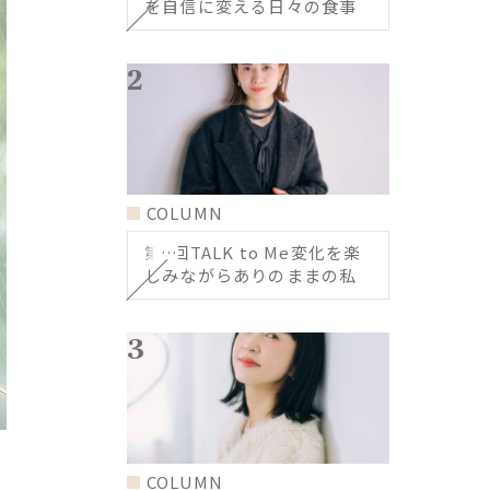
を自信に変える日々の食事
とスキンケア
COLUMN
第5回TALK to Me変化を楽
しみながらありのままの私
でいたい
COLUMN