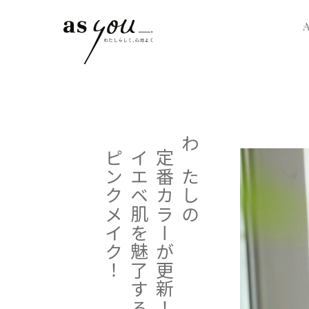
ピンクメイク！
イエベ肌を魅了する
定番カラーが更新！
わたしの