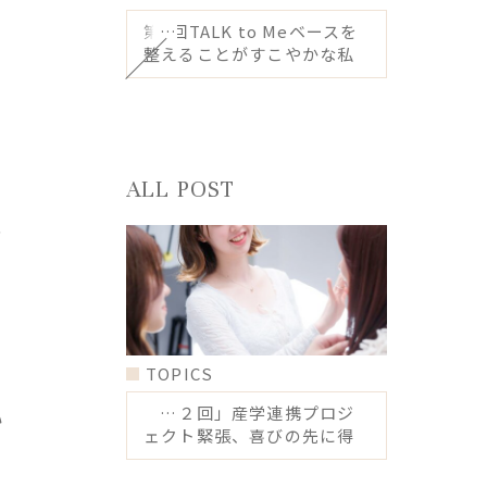
第4回TALK to Meベースを
整えることがすこやかな私
への近道
。
く
ALL POST
取
TOPICS
と
「第２回」産学連携プロジ
い
ェクト緊張、喜びの先に得
る未来のチカラ